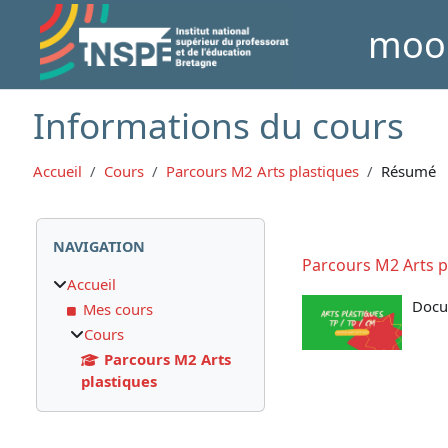
Passer au contenu principal
moo
Informations du cours
Accueil
Cours
Parcours M2 Arts plastiques
Résumé
Blocs
Passer Navigation
NAVIGATION
Parcours M2 Arts p
Accueil
Docum
Mes cours
Cours
Parcours M2 Arts
plastiques