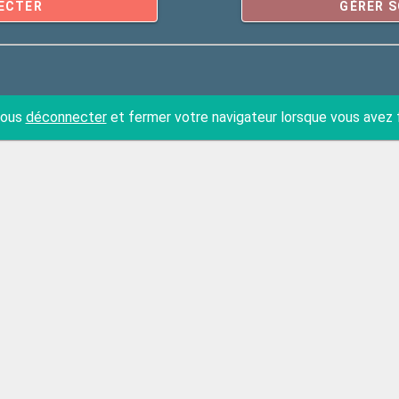
ECTER
GÉRER 
 vous
déconnecter
et fermer votre navigateur lorsque vous avez fi