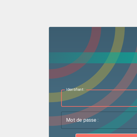
I
dentifiant :
M
ot de passe :