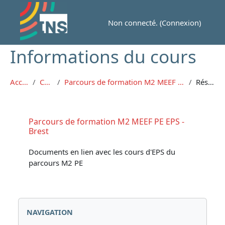
Passer au contenu principal
Non connecté. (
Connexion
)
Informations du cours
Accueil
Cours
Parcours de formation M2 MEEF PE EPS - Brest
Résumé
Parcours de formation M2 MEEF PE EPS -
Brest
Documents en lien avec les cours d'EPS du
parcours M2 PE
Blocs
Passer Navigation
NAVIGATION