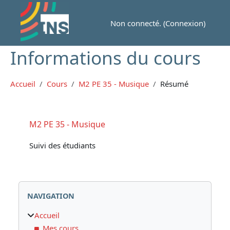
Passer au contenu principal
Non connecté. (
Connexion
)
Informations du cours
Accueil
Cours
M2 PE 35 - Musique
Résumé
M2 PE 35 - Musique
Suivi des étudiants
Blocs
Passer Navigation
NAVIGATION
Accueil
Mes cours